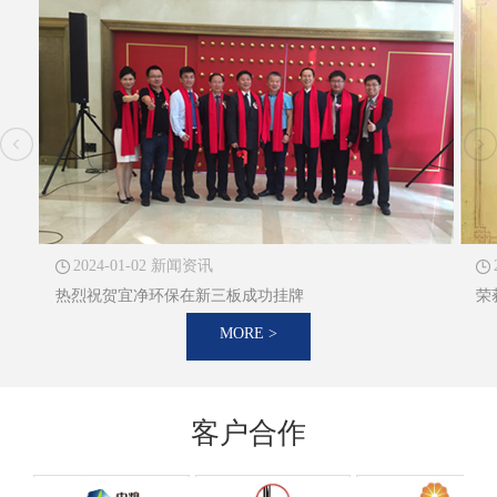
2024-01-02 新闻资讯
热烈祝贺宜净环保在新三板成功挂牌
荣
MORE >
客户合作