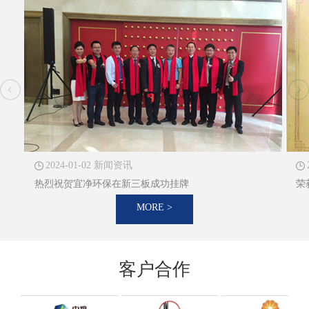
2024-01-02 新闻资讯
热烈祝贺宜净环保在新三板成功挂牌
荣
MORE >
客户合作