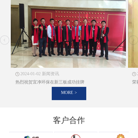
2024-01-02 新闻资讯
热烈祝贺宜净环保在新三板成功挂牌
荣
MORE >
客户合作